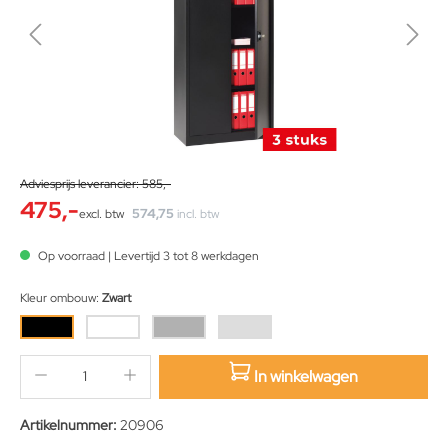
Adviesprijs leverancier: 585,-
475,-
574,75
excl. btw
incl. btw
Op voorraad | Levertijd 3 tot 8 werkdagen
Kleur ombouw:
Zwart
In winkelwagen
sition.qty.decrement
sition.qty.increment
Artikelnummer:
20906