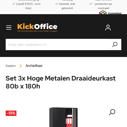
(vanaf €500,- excl.
besteld, snel
producten op
btw)
geleverd
voorraad
Kasten
Archiefkast
Set 3x Hoge Metalen Draaideurkast
80b x 180h
-19
%
-