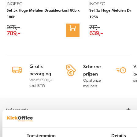
INOFEC
INOFEC
Set 5x Hoge Metalen Draaideurkast 80b x
Set 3x Hoge Metalen Draai
180h
195h
975,-
717,-
789,-
639,-
Gratis
Scherpe
V
bezorging
prijzen
b
Vanaf €500,-
Op al onze
sn
excl. BTW
meubels
Informatie
Kasten
Toestemming
Details