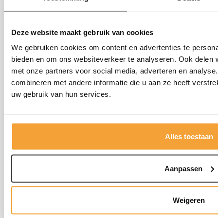
Tafels
Deze website maakt gebruik van cookies
We gebruiken cookies om content en advertenties te personal
Bureaustoelen
bieden en om ons websiteverkeer te analyseren. Ook delen w
met onze partners voor social media, adverteren en analys
Kantoorstoelen
combineren met andere informatie die u aan ze heeft verstre
uw gebruik van hun services.
Alles toestaan
Aanpassen
KickOffice
Atoomweg 1
Weigeren
4706 PN Roosendaal
verkoop@kickoffice.nl