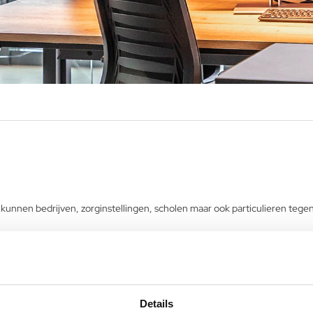
nnen bedrijven, zorginstellingen, scholen maar ook particulieren tegen e
rpen en gebouwd. Over de jaren heen is onze webshop gegroeid. Sinds ma
 vernieuwende webshop in de (kantoor-)meubelenbranche.
g op te halen bij ons magazijn in Roosendaal.
Details