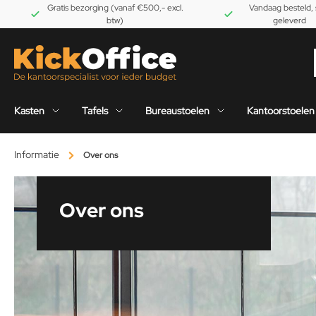
Gratis bezorging (vanaf €500,- excl.
Vandaag besteld, 
btw)
geleverd
Kasten
Tafels
Bureaustoelen
Kantoorstoelen
Informatie
Over ons
Over ons