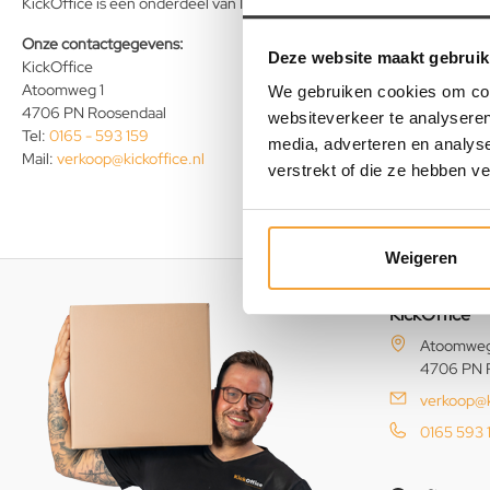
KickOffice is een onderdeel van Inofec B.V.
Onze contactgegevens:
Deze website maakt gebruik
KickOffice
Atoomweg 1
We gebruiken cookies om cont
4706 PN Roosendaal
websiteverkeer te analyseren
Tel:
0165 - 593 159
media, adverteren en analys
Mail:
verkoop@kickoffice.nl
verstrekt of die ze hebben v
Weigeren
KickOffice
Atoomweg
4706 PN 
verkoop@k
0165 593 