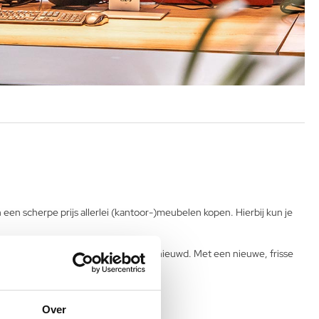
en scherpe prijs allerlei (kantoor-)meubelen kopen. Hierbij kun je
art 2018 is de webshop volledig vernieuwd. Met een nieuwe, frisse
Over