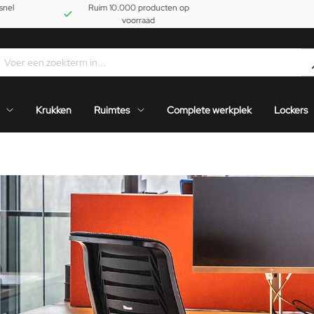
snel
Ruim 10.000 producten op
voorraad
Krukken
Ruimtes
Complete werkplek
Lockers