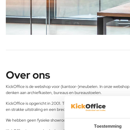
Over ons
KickOffice is de webshop voor (kantoor-)meubelen. In onze webshop ku
denken aan archiefkasten, bureaus en bureaustoelen.
KickOffice is opgericht in 2001. Toen werd de eerste webshop ontwo
en strakke uitstraling en een breder assortiment is KickOffice een
We hebben geen fysieke showroom, wel is het mogelijk om je bestellin
Toestemming