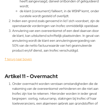
heeft aangevraagd, danwel ontbonden of geliquideerd
wordt;
de klant (consument) failleert, in de WSNP komt, onder
curatele wordt gesteld of overlijdt.
Indien een grond zoals genoemd in lid 1 zich voordoet, zijn de
openstaande vorderingen van Inofec onmiddellijk opeisbaar.
Annulering van een overeenkomst of een deel daarvan door
de klant, kan uitsluitend schriftelijk plaatsvinden. In geval van
annulering wordt de klant een annuleringsvergoeding van
50% van de netto factuurwaarde van het geannuleerde
product en/of dienst, aan Inofec verschuldigd.
↑ terug naar boven
Artikel 11 - Overmacht
Onder overmacht worden verstaan omstandigheden die de
nakoming van de overeenkomst verhinderen en die niet aan
Inofec zijn toe te rekenen. Hieronder worden in ieder geval
begrepen: oorlog, natuurramp, stakingen bij Inofec of haar
toeleveranciers, een algemeen gebrek aan grondstoffen of