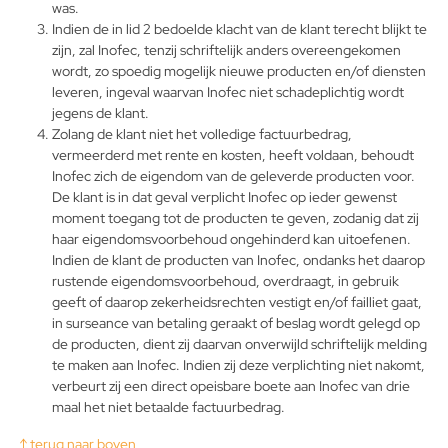
was.
Indien de in lid 2 bedoelde klacht van de klant terecht blijkt te
zijn, zal Inofec, tenzij schriftelijk anders overeengekomen
wordt, zo spoedig mogelijk nieuwe producten en/of diensten
leveren, ingeval waarvan Inofec niet schadeplichtig wordt
jegens de klant.
Zolang de klant niet het volledige factuurbedrag,
vermeerderd met rente en kosten, heeft voldaan, behoudt
Inofec zich de eigendom van de geleverde producten voor.
De klant is in dat geval verplicht Inofec op ieder gewenst
moment toegang tot de producten te geven, zodanig dat zij
haar eigendomsvoorbehoud ongehinderd kan uitoefenen.
Indien de klant de producten van Inofec, ondanks het daarop
rustende eigendomsvoorbehoud, overdraagt, in gebruik
geeft of daarop zekerheidsrechten vestigt en/of failliet gaat,
in surseance van betaling geraakt of beslag wordt gelegd op
de producten, dient zij daarvan onverwijld schriftelijk melding
te maken aan Inofec. Indien zij deze verplichting niet nakomt,
verbeurt zij een direct opeisbare boete aan Inofec van drie
maal het niet betaalde factuurbedrag.
↑ terug naar boven