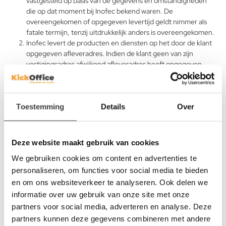
vastgesteld op basis van de gegevens en omstandigheden
die op dat moment bij Inofec bekend waren. De
overeengekomen of opgegeven levertijd geldt nimmer als
fatale termijn, tenzij uitdrukkelijk anders is overeengekomen.
Inofec levert de producten en diensten op het door de klant
opgegeven afleveradres. Indien de klant geen van zijn
vestigingsadres afwijkend afleveradres heeft opgegeven,
levert Inofec op het vestigingsadres van de klant.
In geval is verkocht met aflevering op afroep, dient de klant
de afroep zodanig te laten plaatsvinden, dat binnen drie
maanden na tot totstandkoming van de overeenkomst alle
Toestemming
Details
Over
producten volledig zijn afgeroepen, tenzij schriftelijk een
andere afroeptermijn werd overeengekomen.
Indien de klant ter levering aangeboden producten of
Deze website maakt gebruik van cookies
diensten in ontvangst weigert te nemen, worden de
We gebruiken cookies om content en advertenties te
producten en diensten geacht afgeleverd te zijn en is de
klant de prijs vanaf dat moment aan Inofec verschuldigd,
personaliseren, om functies voor social media te bieden
alsmede is de klant verplicht de door Inofec ten gevolge van
en om ons websiteverkeer te analyseren. Ook delen we
de weigering geleden schade en extra kosten te vergoeden.
informatie over uw gebruik van onze site met onze
Inofec is gerechtigd tot deelleveringen.
partners voor social media, adverteren en analyse. Deze
partners kunnen deze gegevens combineren met andere
↑ terug naar boven