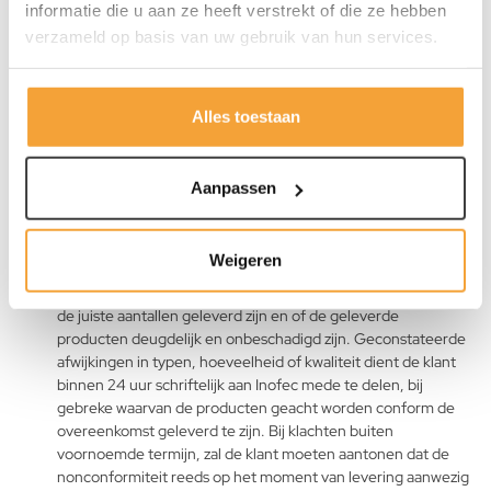
informatie die u aan ze heeft verstrekt of die ze hebben
verzameld op basis van uw gebruik van hun services.
Artikel 7 - Risico-overgang, inspectie
en eigendomsvoorbehoud
Alles toestaan
Vanaf het moment van levering (of montage- en installatie
indien dat door Inofec uitgevoerd wordt) komen de
producten voor risico van de klant, ook indien de eigendom
Aanpassen
van de producten op dat moment nog niet is overgegaan op
de klant.
De klant is verplicht direct na de levering te controleren of de
Weigeren
afgeleverde producten aan de overeenkomst voldoen. In dat
kader dient de klant te controleren of de juiste producten in
de juiste aantallen geleverd zijn en of de geleverde
producten deugdelijk en onbeschadigd zijn. Geconstateerde
afwijkingen in typen, hoeveelheid of kwaliteit dient de klant
binnen 24 uur schriftelijk aan Inofec mede te delen, bij
gebreke waarvan de producten geacht worden conform de
overeenkomst geleverd te zijn. Bij klachten buiten
voornoemde termijn, zal de klant moeten aantonen dat de
nonconformiteit reeds op het moment van levering aanwezig