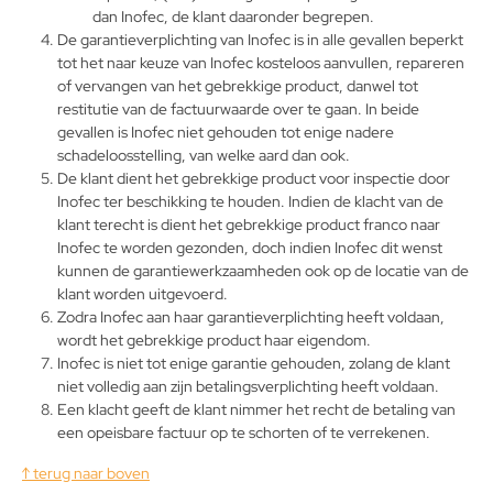
dan Inofec, de klant daaronder begrepen.
De garantieverplichting van Inofec is in alle gevallen beperkt
tot het naar keuze van Inofec kosteloos aanvullen, repareren
of vervangen van het gebrekkige product, danwel tot
restitutie van de factuurwaarde over te gaan. In beide
gevallen is Inofec niet gehouden tot enige nadere
schadeloosstelling, van welke aard dan ook.
De klant dient het gebrekkige product voor inspectie door
Inofec ter beschikking te houden. Indien de klacht van de
klant terecht is dient het gebrekkige product franco naar
Inofec te worden gezonden, doch indien Inofec dit wenst
kunnen de garantiewerkzaamheden ook op de locatie van de
klant worden uitgevoerd.
Zodra Inofec aan haar garantieverplichting heeft voldaan,
wordt het gebrekkige product haar eigendom.
Inofec is niet tot enige garantie gehouden, zolang de klant
niet volledig aan zijn betalingsverplichting heeft voldaan.
Een klacht geeft de klant nimmer het recht de betaling van
een opeisbare factuur op te schorten of te verrekenen.
↑ terug naar boven