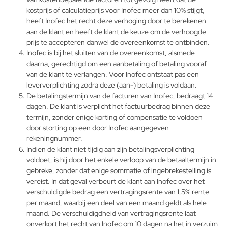
kostprijs of calculatieprijs voor Inofec meer dan 10% stijgt,
heeft Inofec het recht deze verhoging door te berekenen
aan de klant en heeft de klant de keuze om de verhoogde
prijs te accepteren danwel de overeenkomst te ontbinden.
Inofec is bij het sluiten van de overeenkomst, alsmede
daarna, gerechtigd om een aanbetaling of betaling vooraf
van de klant te verlangen. Voor Inofec ontstaat pas een
leververplichting zodra deze (aan-) betaling is voldaan.
De betalingstermijn van de facturen van Inofec, bedraagt 14
dagen. De klant is verplicht het factuurbedrag binnen deze
termijn, zonder enige korting of compensatie te voldoen
door storting op een door Inofec aangegeven
rekeningnummer.
Indien de klant niet tijdig aan zijn betalingsverplichting
voldoet, is hij door het enkele verloop van de betaaltermijn in
gebreke, zonder dat enige sommatie of ingebrekestelling is
vereist. In dat geval verbeurt de klant aan Inofec over het
verschuldigde bedrag een vertragingsrente van 1,5% rente
per maand, waarbij een deel van een maand geldt als hele
maand. De verschuldigdheid van vertragingsrente laat
onverkort het recht van Inofec om 10 dagen na het in verzuim