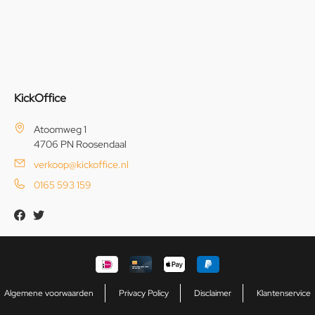
KickOffice
Atoomweg 1
4706 PN Roosendaal
verkoop@kickoffice.nl
0165 593 159
Algemene voorwaarden
Privacy Policy
Disclaimer
Klantenservice