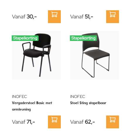
Vanaf
30,-
Vanaf
51,-
Stapelkorting
Stapelkorting
INOFEC
INOFEC
Vergaderstoel Basic met
Stoel Sting stapelbaar
armleuning
Vanaf
71,-
Vanaf
62,-