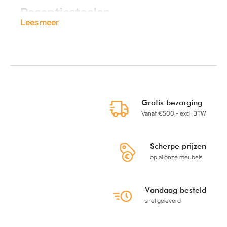
Receptiestoelen
Lees meer
Mochten jouw klanten even op hun afspraak moeten
wachten, dan wil je ze graag de mogelijkheid geven om
even te gaan zitten. Hiervoor leveren wij diverse
receptiestoelen. Dit kan een stoel zijn van kunststof of
gestoffeerd, maar dit kan ook een fauteuil of een
receptiebank zijn. De stoelen zijn in diverse kleuren en
uitvoeringen leverbaar. De fauteuil en de bank kun je met
Gratis bezorging
elkaar combineren en zo een mooie zithoek creëren.
Vanaf €500,- excl. BTW
Receptiemeubilair kopen
Jouw nieuwe receptiemeubilair bestel je nu snel en
Scherpe prijzen
eenvoudig online. Het is ook helemaal niet moeilijk om
op al onze meubels
online jouw nieuwe receptiemeubilair te kopen. In onze
webshop geef je aan welke producten en hoeveel je wilt
bestellen. Vervolgens vul je de gegevens in en betaalt je.
Vandaag besteld
Zodra wij de betaling en bestelling hebben ontvangen, gaan
snel geleverd
wij in maximaal 5 werkdagen jouw nieuwe receptiemeubilair
leveren.