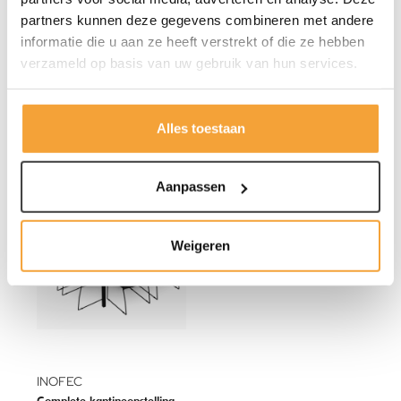
partners kunnen deze gegevens combineren met andere
informatie die u aan ze heeft verstrekt of die ze hebben
INOFEC
INOFEC
verzameld op basis van uw gebruik van hun services.
Vergaderstoel Verso
Stoel Fresh met armleggers
135,-
129,-
Alles toestaan
125,-
115,-
Aanpassen
14
%
Weigeren
INOFEC
Complete kantineopstelling