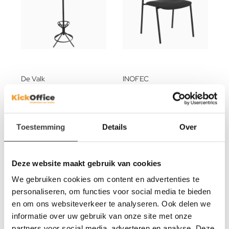
De Valk
INOFEC
Kapstok Adam
Stoel Fresh
199,-
115,-
179,-
99,-
Toestemming
Details
Over
7
%
11
%
Deze website maakt gebruik van cookies
Ons advies
We gebruiken cookies om content en advertenties te
personaliseren, om functies voor social media te bieden
en om ons websiteverkeer te analyseren. Ook delen we
informatie over uw gebruik van onze site met onze
partners voor social media, adverteren en analyse. Deze