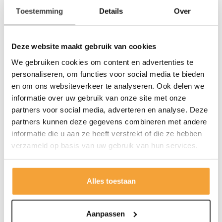
Kan ik op rekening bestellen?
Toestemming
Details
Over
Levering & afhalen
Deze website maakt gebruik van cookies
We gebruiken cookies om content en advertenties te
personaliseren, om functies voor social media te bieden
Wat is de levertijd van mijn bestelling?
en om ons websiteverkeer te analyseren. Ook delen we
informatie over uw gebruik van onze site met onze
partners voor social media, adverteren en analyse. Deze
Kan ik een voorkeur voor een leverdatum
partners kunnen deze gegevens combineren met andere
doorgeven?
informatie die u aan ze heeft verstrekt of die ze hebben
verzameld op basis van uw gebruik van hun services.
Kan ik mijn bestelling afhalen?
Alles toestaan
Retour & garantie
Aanpassen