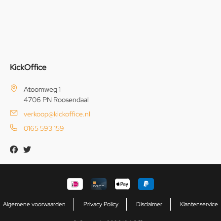
KickOffice
Atoomweg 1
4706 PN Roosendaal
verkoop@kickoffice.nl
0165 593 159
Algemene voorwaarden
Privacy Policy
Disclaimer
Klantenservice