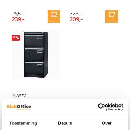
255,-
225,-
239,-
209,-
9
%
INOFEC
OP=OP Dossierkast 3 laden
319,-
289,-
Toestemming
Details
Over