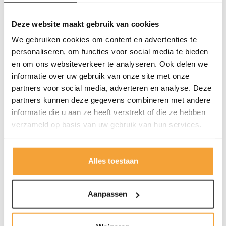
Deze website maakt gebruik van cookies
We gebruiken cookies om content en advertenties te
personaliseren, om functies voor social media te bieden
Hangmappenkasten
en om ons websiteverkeer te analyseren. Ook delen we
informatie over uw gebruik van onze site met onze
Bent u het ook zat om overal door uw documenten te
partners voor social media, adverteren en analyse. Deze
moeten zoeken om dat ene belangrijke stuk papier te
partners kunnen deze gegevens combineren met andere
vinden? Een goede hangmappenkast is de oplossing. Met
een opgeruimd bureau en goed geordende documenten
informatie die u aan ze heeft verstrekt of die ze hebben
werkt u sneller, efficiënter en ervaart u minder stress. Het
verzameld op basis van uw gebruik van hun services.
maakt niet uit of u werkt in een klein thuiskantoor of een
groot en druk bedrijf heeft, bij KickOffice hebben we een
uitgebreid assortiment hangmappenkasten die perfect
Alles toestaan
passen bij verschillende werkplekken en werkstijlen. Van
een compacte hangmappenkast voor een kleinere ruimte
tot een grotere archiefkast voor hangmappen voor
Aanpassen
intensief gebruik – wij bieden voor elke situatie de juiste
Lees meer
oplossing.