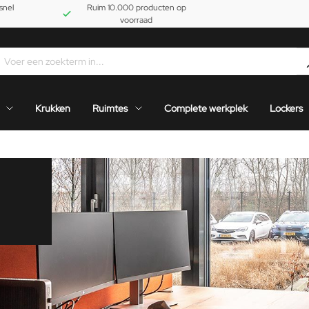
snel
Ruim 10.000 producten op
voorraad
Krukken
Ruimtes
Complete werkplek
Lockers