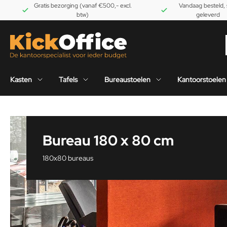
Gratis bezorging (vanaf €500,- excl.
Vandaag besteld, 
btw)
geleverd
Kasten
Tafels
Bureaustoelen
Kantoorstoelen
Bureau 180 x 80 cm
180x80 bureaus