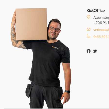
KickOffice
Atoomweg
4706 PN 
verkoop@k
0165 593 