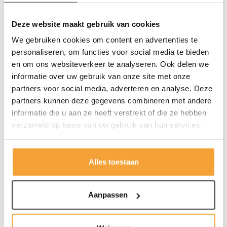
Deze website maakt gebruik van cookies
We gebruiken cookies om content en advertenties te
personaliseren, om functies voor social media te bieden
Een goedkope dossierkast koopt
en om ons websiteverkeer te analyseren. Ook delen we
u bij KickOffice
informatie over uw gebruik van onze site met onze
partners voor social media, adverteren en analyse. Deze
Een goedkope dossierkast met slot koopt u bij KickOffice.
partners kunnen deze gegevens combineren met andere
Waarom kunnen wij een dossierkast goedkoop aanbieden?
informatie die u aan ze heeft verstrekt of die ze hebben
Dat komt omdat KickOffice veel administratieve zaken
heeft kunnen automatiseren. Een andere reden wat de
verzameld op basis van uw gebruik van hun services.
prijs scherper maakt, is de levering van de dossierkasten.
De Dossierkast wordt namelijk op de begane grond achter
de 1e deur geleverd. Heeft u een beperkt budget en u niet
Alles toestaan
te veel wilt betalen, koopt u uw nieuwe dossierkast
goedkoop bij KickOffice.
Aanpassen
Stalen dossierkast met slot in
Lees meer
diverse uitvoeringen