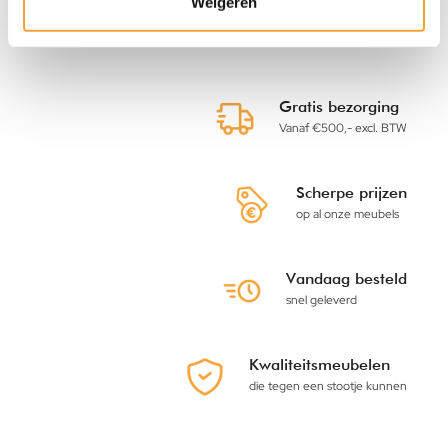
Weigeren
Zoekt u een dossierkast laag of dossierkast klein, bestel dan
de lage dossierkasten. Voor al onze dossierkasten geldt dat
laden voorzien zijn van een anti-kantelsysteem. U kunt
maar 1 lade tegelijk openen. Zou u meerdere lades tegelijk
uit kunnen trekken, dan zou de kast zomaar naar voren
Gratis bezorging
kunnen vallen. Dat wilt u natuurlijk voorkomen. Naast het
Vanaf €500,- excl. BTW
aantal lades per kast kunt u ook kiezen uit een meerdere
kleuren.
Dossierkast hangmappen
Scherpe prijzen
op al onze meubels
Ook uw dossierkast hangmappen bestelt u eenvoudig bij
KickOffice. In de dossierkasten passen zowel A4
hangmappen als folio hangmappen. Folio hangmappen zijn
Vandaag besteld
net een slag groter dan de A4 hangmappen. Deze
snel geleverd
hangmappen zijn per 50 stuks verpakt in een doos. Bij de
hangmappen worden ruiters geleverd, zodat u per
hangmap de inhoud aan kunt geven. Dit maakt het een stuk
Kwaliteitsmeubelen
makkelijker om uw juiste hangmap in de kast te vinden.
die tegen een stootje kunnen
Vandaag besteld, snel geleverd!
Alle dossierkasten binnen in ons assortiment houden wij op