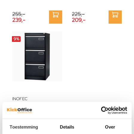
255,-
225,-
239,-
209,-
9
%
INOFEC
OP=OP Dossierkast 3 laden
319,-
289,-
Toestemming
Details
Over