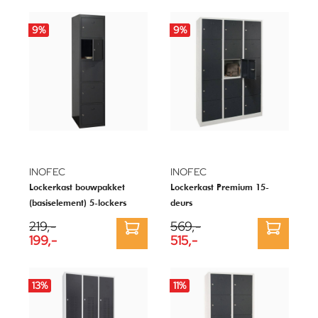
9
%
9
%
INOFEC
INOFEC
Lockerkast bouwpakket
Lockerkast Premium 15-
(basiselement) 5-lockers
deurs
219,-
569,-
199,-
515,-
13
%
11
%