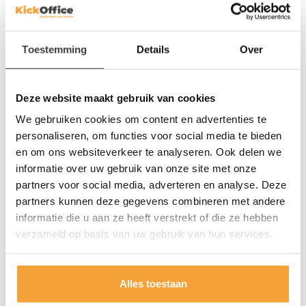
deurs
295,-
309,-
255,-
275,-
Toestemming
Details
Over
11
%
10
%
Deze website maakt gebruik van cookies
We gebruiken cookies om content en advertenties te
personaliseren, om functies voor social media te bieden
en om ons websiteverkeer te analyseren. Ook delen we
informatie over uw gebruik van onze site met onze
partners voor social media, adverteren en analyse. Deze
partners kunnen deze gegevens combineren met andere
informatie die u aan ze heeft verstrekt of die ze hebben
INOFEC
INOFEC
verzameld op basis van uw gebruik van hun services.
Lockerkast Standaard 190h
Lockerkast Standaard 190h
15-deurs
10-deurs
549,-
399,-
Alles toestaan
489,-
359,-