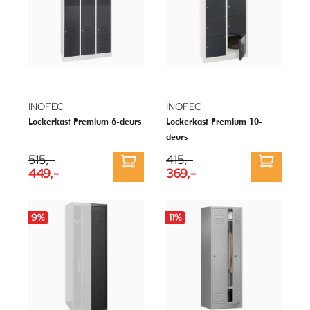
INOFEC
INOFEC
Lockerkast Premium 6-deurs
Lockerkast Premium 10-
deurs
515,-
415,-
449,-
369,-
9
%
11
%