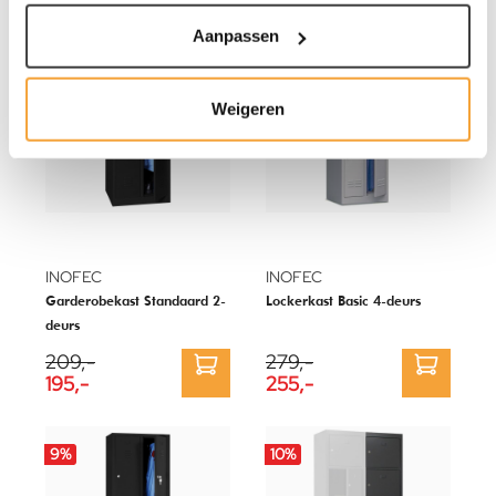
Aanpassen
7
%
9
%
Weigeren
INOFEC
INOFEC
Garderobekast Standaard 2-
Lockerkast Basic 4-deurs
deurs
209,-
279,-
195,-
255,-
9
%
10
%