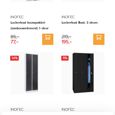
INOFEC
INOFEC
Lockerkast bouwpakket
Lockerkast Basic 2-deurs
(aanbouwelement) 1-deur
85,-
219,-
77,-
195,-
14
%
11
%
INOFEC
INOFEC
Lockerkast Premium 2-deurs
Garderobekast Standaard 3-