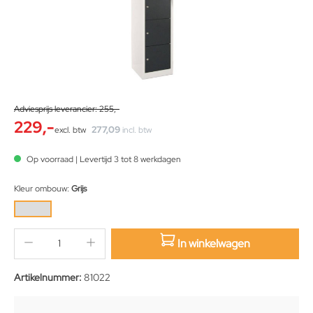
Adviesprijs leverancier: 255,-
229,-
277,09
excl. btw
incl. btw
Op voorraad | Levertijd 3 tot 8 werkdagen
Kleur ombouw:
Grijs
In winkelwagen
sition.qty.decrement
sition.qty.increment
Artikelnummer:
81022