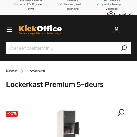
(vanaf €500,- excl.
besteld, snel
producten op
btw)
geleverd
voorraad
Kasten
Lockerkast
Lockerkast Premium 5-deurs
-10
%