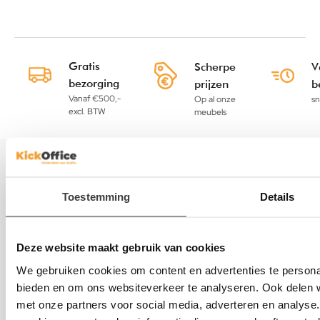
Gratis
Scherpe
V
bezorging
prijzen
b
Vanaf €500,-
Op al onze
sn
excl. BTW
meubels
Informatie
Toestemming
Details
Kasten
Deze website maakt gebruik van cookies
Tafels
We gebruiken cookies om content en advertenties te personal
bieden en om ons websiteverkeer te analyseren. Ook delen w
Bureaustoelen
met onze partners voor social media, adverteren en analys