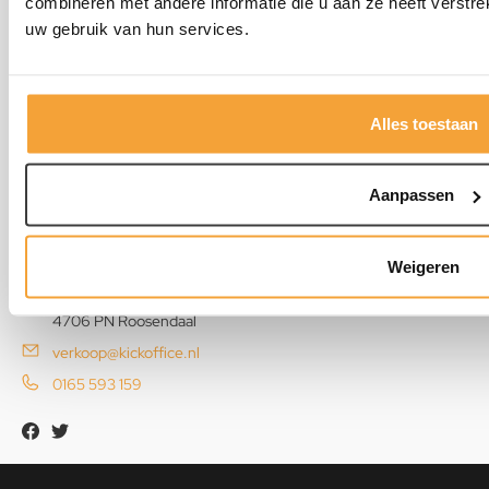
combineren met andere informatie die u aan ze heeft verstre
uw gebruik van hun services.
Kantoorstoelen
Alles toestaan
Aanpassen
KickOffice
Weigeren
Atoomweg 1
4706 PN Roosendaal
verkoop@kickoffice.nl
0165 593 159