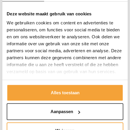
Deze website maakt gebruik van cookies
We gebruiken cookies om content en advertenties te
personaliseren, om functies voor social media te bieden
NPR Bureaustoel
en om ons websiteverkeer te analyseren. Ook delen we
informatie over uw gebruik van onze site met onze
Comfort en Stijl voor een
partners voor social media, adverteren en analyse. Deze
Productieve Werkplek
partners kunnen deze gegevens combineren met andere
Een bureaustoel is een essentieel onderdeel van een
informatie die u aan ze heeft verstrekt of die ze hebben
productieve en comfortabele werkplek. Een goede
verzameld op basis van uw gebruik van hun services.
bureaustoel biedt niet alleen de juiste ondersteuning, maar
voegt ook stijl toe aan de omgeving. In dit artikel zullen we
de NPR bureaustoel bespreken, een populaire keuze voor
Alles toestaan
professionals in Nederland. We zullen de functies,
voordelen en hoe deze stoel bijdraagt aan een gezonde
werkhouding in detail bespreken.
Aanpassen
Lees meer
1. Wat is een NPR bureaustoel?
Een NPR bureaustoel is een stoel die voldoet aan de