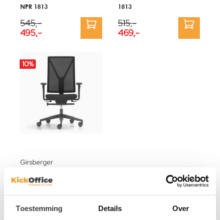
NPR 1813
1813
545,-
515,-
495,-
469,-
10
%
Girsberger
NPR Bureaustoel Girsberger
Saint Laurent
619,-
559,-
Toestemming
Details
Over