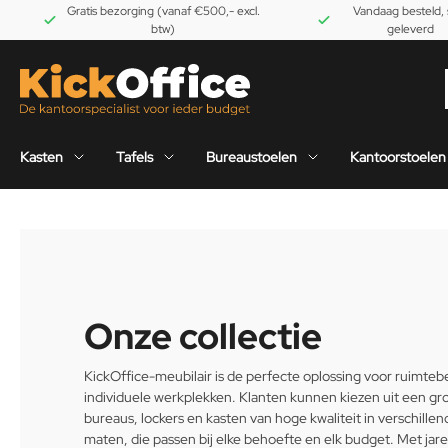
Gratis bezorging (vanaf €500,- excl.
Vandaag besteld, 
btw)
geleverd
Kasten
Tafels
Bureaustoelen
Kantoorstoelen
Onze collectie
KickOffice-meubilair is de perfecte oplossing voor ruimte
individuele werkplekken. Klanten kunnen kiezen uit een gr
bureaus, lockers en kasten van hoge kwaliteit in verschill
maten, die passen bij elke behoefte en elk budget. Met jare