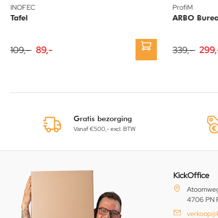
INOFEC
ProfiM
Tafel
ARBO Burea
109,-
89,-
339,-
299,
Gratis bezorging
Vanaf €500,- excl. BTW
KickOffice
Atoomweg
4706 PN 
verkoop@k