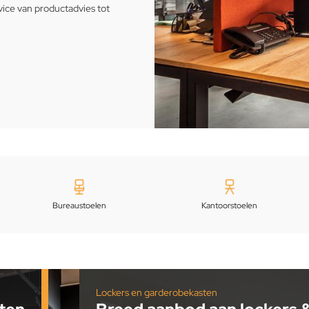
rvice van productadvies tot
Bureaustoelen
Kantoorstoelen
Lockers en garderobekasten