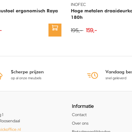
INOFEC
ustoel ergonomisch Raya
Hoge metalen draaideurka
180h
-
195,-
159,-
Scherpe prijzen
Vandaag bes
op al onze meubels
snel geleverd
Informatie
 1
Contact
Roosendaal
Over ons
ickoffice.nl
Betaalmogelijkheden