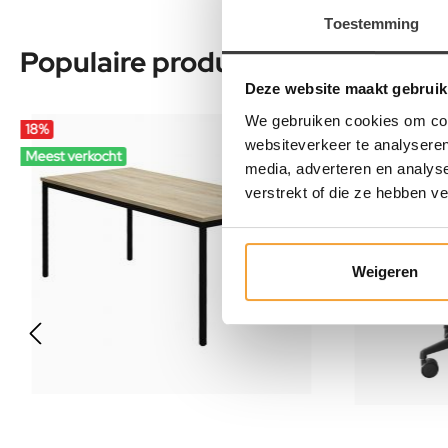
Toestemming
Populaire producten
Deze website maakt gebruik
We gebruiken cookies om cont
18
%
12
%
websiteverkeer te analyseren
Meest verkocht
Meest verkoch
media, adverteren en analys
verstrekt of die ze hebben v
Weigeren