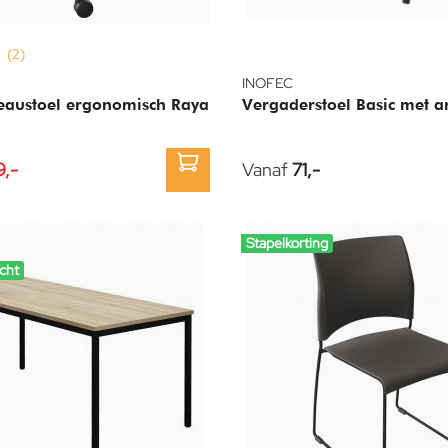
(2)
INOFEC
austoel ergonomisch Raya
Vergaderstoel Basic met 
9,-
Vanaf
71,-
Stapelkorting
cht