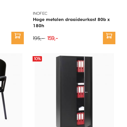
INOFEC
Hoge metalen draaideurkast 80b x
180h
195,-
159,-
10
%