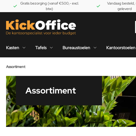
Gratis bezorging (vanaf €500,- excl.
Vandaag besteld, 
btw)
geleverd
Kasten
Tafels
Bureaustoelen
Kantoorstoelen
Assortiment
Assortiment