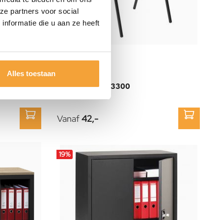
ze partners voor social
nformatie die u aan ze heeft
Alles toestaan
De Valk
x 75h
Stoel De Valk 3300
Vanaf
42,-
19
%