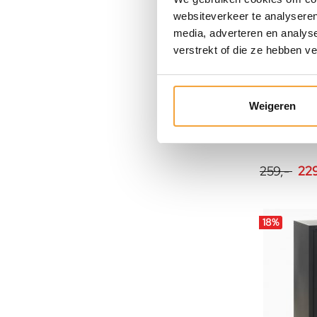
websiteverkeer te analyseren
media, adverteren en analys
verstrekt of die ze hebben v
Weigeren
INOFEC
Ladeblok 
259,-
229
18
%