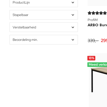
ProductLijn
Stapelbaar
ProfiM
ARBO Bure
Verstelbaarheid
Beoordeling min.
339,-
29
18
%
Meest verko