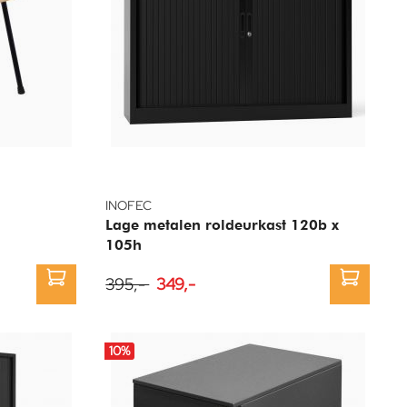
INOFEC
Lage metalen roldeurkast 120b x
105h
395,-
349,-
10
%