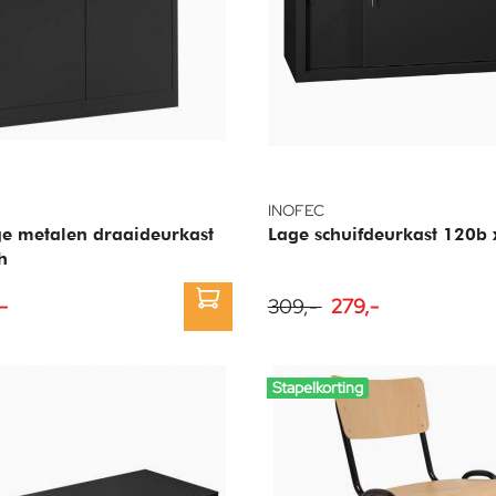
INOFEC
e metalen draaideurkast
Lage schuifdeurkast 120b 
h
-
309,-
279,-
Stapelkorting