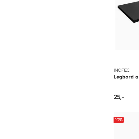
INOFEC
Legbord a
25,-
10
%