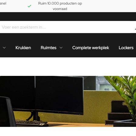
snel
Ruim 10.000 producten op
voorraad
Krukken
Ruimtes
Complete werkplek
Lockers