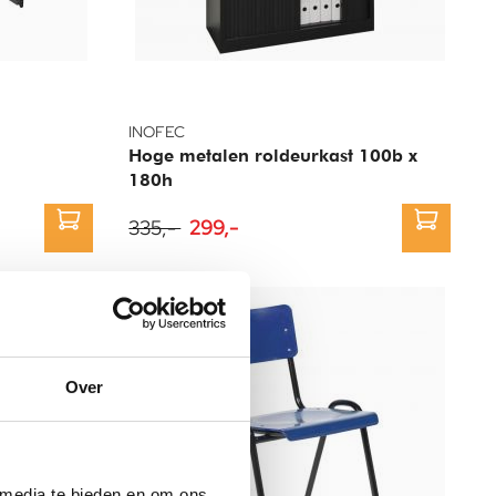
INOFEC
Hoge metalen roldeurkast 100b x
180h
335,-
299,-
Stapelkorting
Over
 media te bieden en om ons