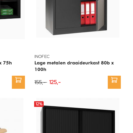
INOFEC
x 75h
Lage metalen draaideurkast 80b x
100h
155,-
125,-
12
%