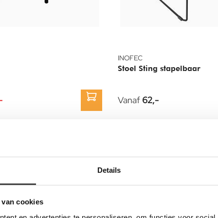
INOFEC
Stoel Sting stapelbaar
-
Vanaf
62,-
12
%
Details
 van cookies
ent en advertenties te personaliseren, om functies voor social