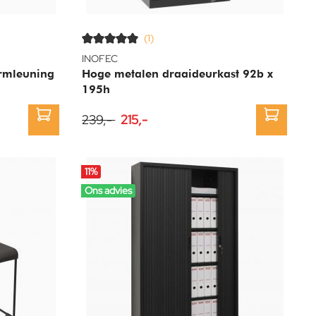
(1)
INOFEC
armleuning
Hoge metalen draaideurkast 92b x
195h
239,-
215,-
11
%
Ons advies