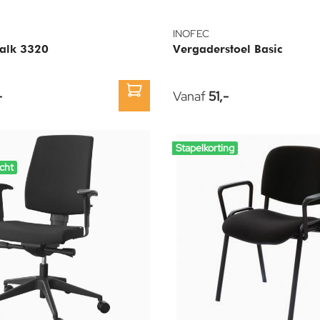
INOFEC
Valk 3320
Vergaderstoel Basic
-
Vanaf
51,-
Stapelkorting
cht