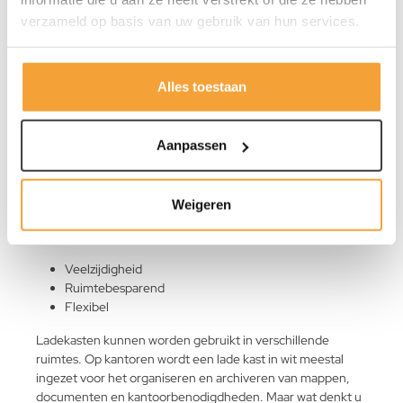
kledingkast voor verschillende soorten kleding zoals sokken,
verzameld op basis van uw gebruik van hun services.
ondergoed, wanten en sjaals.
Witte ladekasten van KickOffice
Alles toestaan
Een ladekast in de kleur wit is een praktisch meubelstuk dat
geschikt is voor meerdere doeleinden. Niet alleen op
kantoren zie je regelmatig een lade kast in het wit. Ook op
Aanpassen
scholen, in ziekenhuizen of winkels maakt men graag
gebruik van de functionaliteit van ladenkasten in de kleur
wit. Kiest u ook voor de kleur wit voor uw nieuwe ladekast?
Weigeren
Met de aanschaf van dit meubel kiest u voor een ladekast
die beschikt over de volgende eigenschappen:
Veelzijdigheid
Ruimtebesparend
Flexibel
Ladekasten kunnen worden gebruikt in verschillende
ruimtes. Op kantoren wordt een lade kast in wit meestal
ingezet voor het organiseren en archiveren van mappen,
documenten en kantoorbenodigdheden. Maar wat denkt u