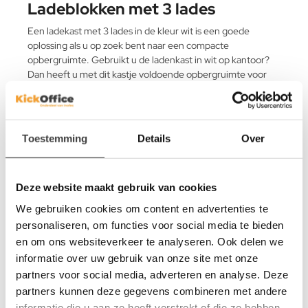
Ladeblokken met 3 lades
Een ladekast met 3 lades in de kleur wit is een goede
oplossing als u op zoek bent naar een compacte
opbergruimte. Gebruikt u de ladenkast in wit op kantoor?
Dan heeft u met dit kastje voldoende opbergruimte voor
enkele mappen, een stapel documenten en kleine
kantoorbenodigdheden. Voor thuisgebruik is een compact
wit ladekastje praktisch voor gebruik in de badkamer of op
de studeerkamer. Ook is een klein ladenkastje in wit
Toestemming
Details
Over
praktisch in te zetten als nachtkastje met extra
opbergruimte.
Deze website maakt gebruik van cookies
Ladeblokken met 4 lades
We gebruiken cookies om content en advertenties te
Wilt u uw administratie overzichtelijk en praktisch
personaliseren, om functies voor social media te bieden
opbergen? Een ladekast in het wit met 4 lades biedt
en om ons websiteverkeer te analyseren. Ook delen we
voldoende opbergruimte voor al uw zakelijke paperassen en
documentenmappen. Zowel op kantoor als in de
informatie over uw gebruik van onze site met onze
studeerkamer thuis is een ladenkastje in de kleur wit een
partners voor social media, adverteren en analyse. Deze
praktisch meubel. Doordat een kast met 4 lades net iets
partners kunnen deze gegevens combineren met andere
meer ruimte biedt wordt deze ook regelmatig gebruikt als
informatie die u aan ze heeft verstrekt of die ze hebben