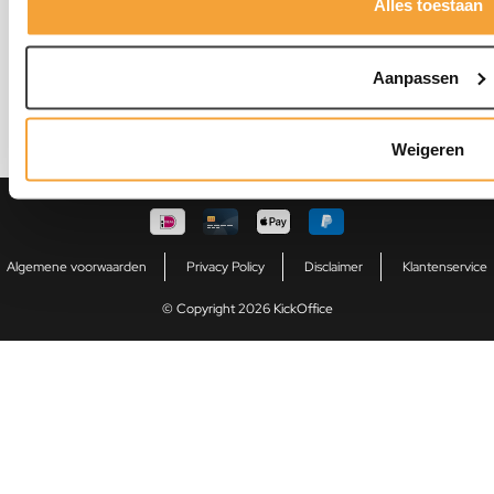
Alles toestaan
Atoomweg 1
4706 PN Roosendaal
verkoop@kickoffice.nl
Aanpassen
0165 593 159
Weigeren
Algemene voorwaarden
Privacy Policy
Disclaimer
Klantenservice
© Copyright 2026 KickOffice