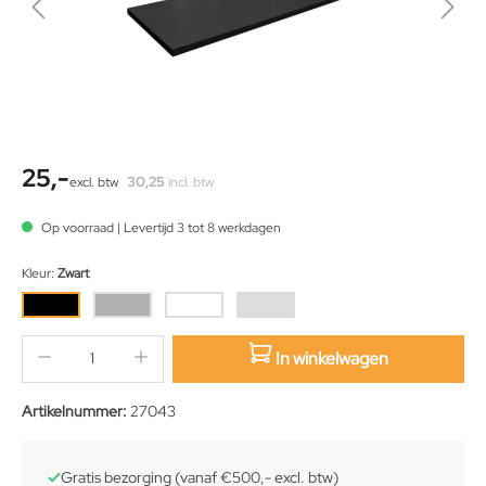
25,-
30,25
excl. btw
incl. btw
Op voorraad | Levertijd 3 tot 8 werkdagen
Kleur:
Zwart
In winkelwagen
sition.qty.decrement
sition.qty.increment
Artikelnummer:
27043
Gratis bezorging (vanaf €500,- excl. btw)