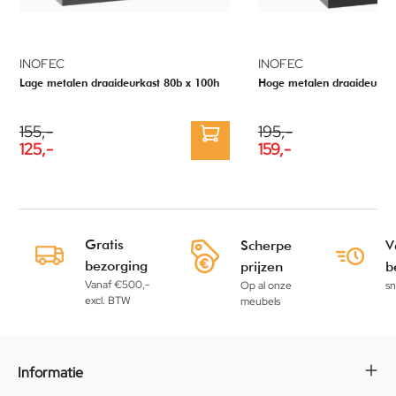
INOFEC
INOFEC
Lage metalen draaideurkast 80b x 100h
Hoge metalen draaideurkas
155,-
195,-
125,-
159,-
Gratis
Scherpe
V
bezorging
prijzen
b
Vanaf €500,-
Op al onze
sn
excl. BTW
meubels
Informatie