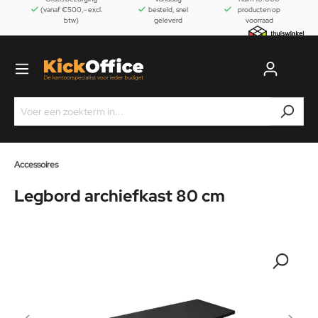
(vanaf €500,- excl.
besteld, snel
producten op
btw)
geleverd
voorraad
Accessoires
Legbord archiefkast 80 cm