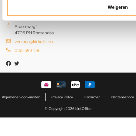
Weigeren
KickOffice
Atoomweg 1
4706 PN Roosendaal
verkoop@kickoffice.nl
0165 593 159
Algemene voorwaarden
Privacy Policy
Disclaimer
Klantenservice
© Copyright 2026 KickOffice