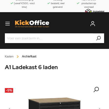
(vanaf €500,- excl.
besteld, snel
producten op
btw)
geleverd
voorraad
Kasten
Archiefkast
A1 Ladekast 6 laden
-9
%
-