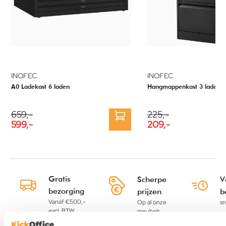
INOFEC
INOFEC
A0 Ladekast 6 laden
Hangmappenkast 3 laden
659,-
225,-
599,-
209,-
Gratis
Scherpe
V
bezorging
prijzen
b
Vanaf €500,-
Op al onze
sn
excl. BTW
meubels