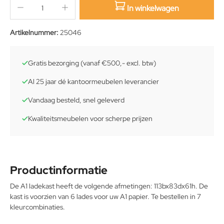
In winkelwagen
sition.qty.decrement
sition.qty.increment
Artikelnummer:
25046
Gratis bezorging (vanaf €500,- excl. btw)
Al 25 jaar dé kantoormeubelen leverancier
Vandaag besteld, snel geleverd
Kwaliteitsmeubelen voor scherpe prijzen
Productinformatie
De A1 ladekast heeft de volgende afmetingen: 113bx83dx61h. De
kast is voorzien van 6 lades voor uw A1 papier. Te bestellen in 7
kleurcombinaties.