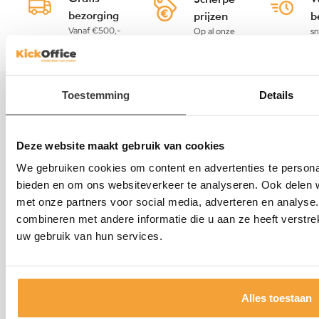
bezorging
prijzen
b
Vanaf €500,-
Op al onze
sn
excl. BTW
meubels
Toestemming
Details
Informatie
Kasten
Deze website maakt gebruik van cookies
We gebruiken cookies om content en advertenties te personal
bieden en om ons websiteverkeer te analyseren. Ook delen w
Tafels
met onze partners voor social media, adverteren en analys
combineren met andere informatie die u aan ze heeft verstre
Bureaustoelen
uw gebruik van hun services.
Kantoorstoelen
Alles toestaan