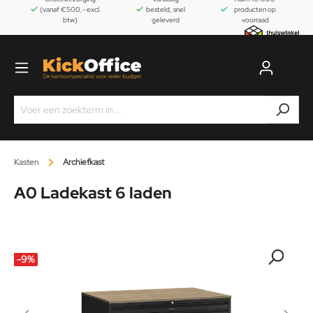
(vanaf €500,- excl.
besteld, snel
producten op
btw)
geleverd
voorraad
Kasten
Archiefkast
A0 Ladekast 6 laden
-9
%
-