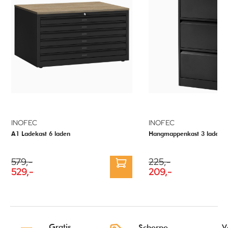
INOFEC
INOFEC
A1 Ladekast 6 laden
Hangmappenkast 3 laden
579,-
225,-
529,-
209,-
Gratis
Scherpe
V