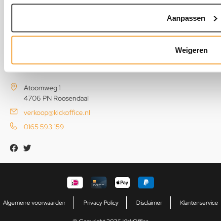
Aanpassen
Weigeren
KickOffice
Atoomweg 1
4706 PN Roosendaal
verkoop@kickoffice.nl
0165 593 159
Algemene voorwaarden
Privacy Policy
Disclaimer
Klantenservice