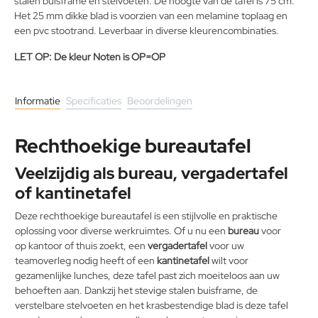
stalen buisframe en stelvoeten. De hoogte van de tafel is 75 cm.
Het 25 mm dikke blad is voorzien van een melamine toplaag en
een pvc stootrand. Leverbaar in diverse kleurencombinaties.
LET OP: De kleur Noten is OP=OP
Informatie
Specificaties
Beoordelingen
Rechthoekige bureautafel
Veelzijdig als bureau, vergadertafel
of kantinetafel
Deze rechthoekige bureautafel is een stijlvolle en praktische
oplossing voor diverse werkruimtes. Of u nu een
bureau
voor
op kantoor of thuis zoekt, een
vergadertafel
voor uw
teamoverleg nodig heeft of een
kantinetafel
wilt voor
gezamenlijke lunches, deze tafel past zich moeiteloos aan uw
behoeften aan. Dankzij het stevige stalen buisframe, de
verstelbare stelvoeten en het krasbestendige blad is deze tafel