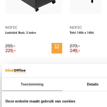
INOFEC
INOFEC
Ladeblok Basic 3 laden
Tafel 140b x 140d
259,-
279,-
229,-
249,-
Gratis
Scherpe
V
bezorging
prijzen
b
Toestemming
Details
Vanaf €500,-
Op al onze
sn
excl. BTW
meubels
Deze website maakt gebruik van cookies