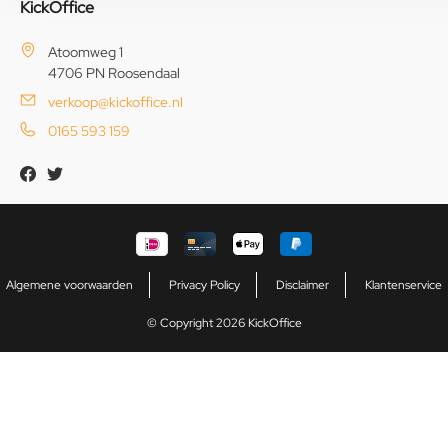
KickOffice
Atoomweg 1
4706 PN Roosendaal
verkoop@kickoffice.nl
0165 593 159
Algemene voorwaarden
Privacy Policy
Disclaimer
Klantenservice
© Copyright 2026 KickOffice