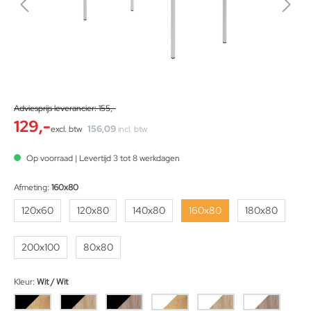
Adviesprijs leverancier: 155,-
129,-
156,09
excl. btw
incl. btw
Op voorraad | Levertijd 3 tot 8 werkdagen
Afmeting:
160x80
120x60
120x80
140x80
160x80
180x80
200x100
80x80
Kleur:
Wit / Wit