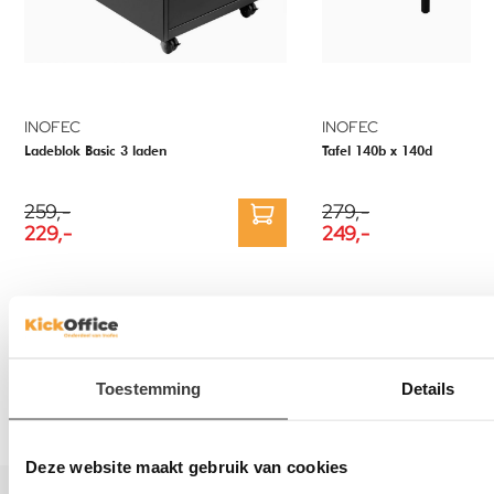
INOFEC
INOFEC
Ladeblok Basic 3 laden
Tafel 140b x 140d
259,-
279,-
229,-
249,-
Gratis
Scherpe
V
bezorging
prijzen
b
Toestemming
Details
Vanaf €500,-
Op al onze
sn
excl. BTW
meubels
Deze website maakt gebruik van cookies