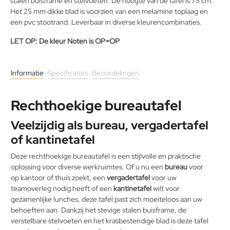
stalen buisframe en stelvoeten. De hoogte van de tafel is 75 cm.
Het 25 mm dikke blad is voorzien van een melamine toplaag en
een pvc stootrand. Leverbaar in diverse kleurencombinaties.
LET OP: De kleur Noten is OP=OP
Informatie
Specificaties
Beoordelingen
Rechthoekige bureautafel
Veelzijdig als bureau, vergadertafel
of kantinetafel
Deze rechthoekige bureautafel is een stijlvolle en praktische
oplossing voor diverse werkruimtes. Of u nu een
bureau
voor
op kantoor of thuis zoekt, een
vergadertafel
voor uw
teamoverleg nodig heeft of een
kantinetafel
wilt voor
gezamenlijke lunches, deze tafel past zich moeiteloos aan uw
behoeften aan. Dankzij het stevige stalen buisframe, de
verstelbare stelvoeten en het krasbestendige blad is deze tafel