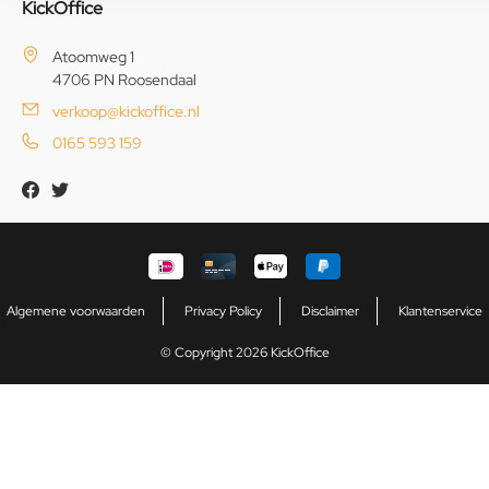
KickOffice
Atoomweg 1
4706 PN Roosendaal
verkoop@kickoffice.nl
0165 593 159
Algemene voorwaarden
Privacy Policy
Disclaimer
Klantenservice
© Copyright 2026 KickOffice