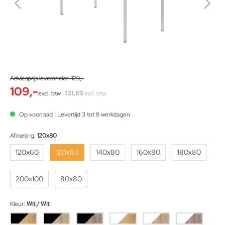
Adviesprijs leverancier: 129,-
109,-
131,89
excl. btw
incl. btw
Op voorraad | Levertijd 3 tot 8 werkdagen
Afmeting:
120x80
120x60
120x80
140x80
160x80
180x80
200x100
80x80
Kleur:
Wit / Wit