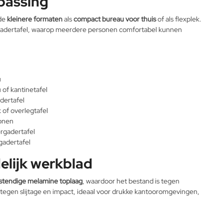
epassing
 de
kleinere formaten
als
compact bureau voor thuis
of als flexplek.
ergadertafel, waarop meerdere personen comfortabel kunnen
u
of kantinetafel
dertafel
 of overlegtafel
sonen
rgadertafel
gadertafel
lijk werkblad
stendige melamine toplaag
, waardoor het bestand is tegen
egen slijtage en impact, ideaal voor drukke kantooromgevingen,