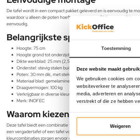
De tafel wordt in een compact pakket geleverd en is eenvoudig te mo
waardoor u alleen de poten hoeft vast te zetten. Dit bespaart tijd en 
eenvoudig.
Belangrijkste specificaties
Hoogte: 75 cm
Toestemming
Hoogte grond tot onderzijde stalen frame: 68 cm
Dikte werkblad: 25 mm (2,5 cm)
Onderstel: stevig stalen buisframe (45 mm / 4,5 cm)
Deze website maakt gebruik
Poten: 30 mm dik, met stelvoeten voor extra stabiliteit
We gebruiken cookies om cont
Materiaal blad: gemelamineerd spaanplaat met PVC-stootrand
websiteverkeer te analyseren
Draagvermogen: 100 kg
media, adverteren en analys
Verkrijgbaar in diverse kleurcombinaties
Merk: INOFEC
verstrekt of die ze hebben v
Waarom kiezen voor deze multif
Deze tafel biedt een combinatie van stijl, stevigheid en veelzijdigheid
Weigeren
een vergadertafel of een tafel voor tijdelijke werkplekken zoekt — dez
kleurcombinaties zorgen ervoor dat hij in elke ruimte past.