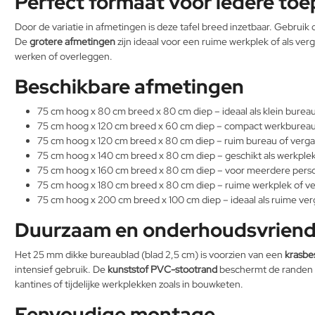
Perfect formaat voor iedere to
Door de variatie in afmetingen is deze tafel breed inzetbaar. Gebruik
De
grotere afmetingen
zijn ideaal voor een ruime werkplek of als v
werken of overleggen.
Beschikbare afmetingen
75 cm hoog x 80 cm breed x 80 cm diep – ideaal als klein burea
75 cm hoog x 120 cm breed x 60 cm diep – compact werkbureau 
75 cm hoog x 120 cm breed x 80 cm diep – ruim bureau of verga
75 cm hoog x 140 cm breed x 80 cm diep – geschikt als werkplek
75 cm hoog x 160 cm breed x 80 cm diep – voor meerdere per
75 cm hoog x 180 cm breed x 80 cm diep – ruime werkplek of ve
75 cm hoog x 200 cm breed x 100 cm diep – ideaal als ruime ver
Duurzaam en onderhoudsvriende
Het 25 mm dikke bureaublad (blad 2,5 cm) is voorzien van een
krasbe
intensief gebruik. De
kunststof PVC-stootrand
beschermt de randen t
kantines of tijdelijke werkplekken zoals in bouwketen.
Eenvoudige montage