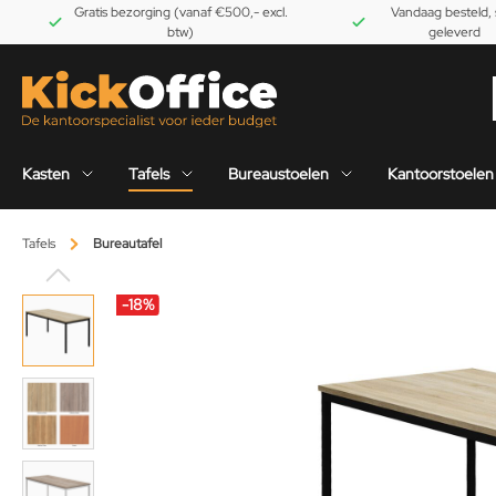
Gratis bezorging (vanaf €500,- excl.
Vandaag besteld, 
btw)
geleverd
Kasten
Tafels
Bureaustoelen
Kantoorstoelen
Tafels
Bureautafel
-18
%