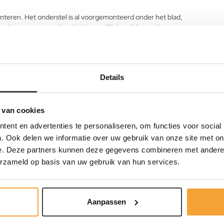
nteren. Het onderstel is al voorgemonteerd onder het blad,
maakt transport en plaatsing in moeilijk bereikbare ruimtes
Details
 van cookies
ent en advertenties te personaliseren, om functies voor social
. Ook delen we informatie over uw gebruik van onze site met on
e. Deze partners kunnen deze gegevens combineren met andere i
erzameld op basis van uw gebruik van hun services.
unctionele bureautafel?
. Of u nu een bureau voor thuis, een flexplek, een kantinetafel,
Aanpassen
e tafel voldoet aan alle eisen. De verschillende formaten en