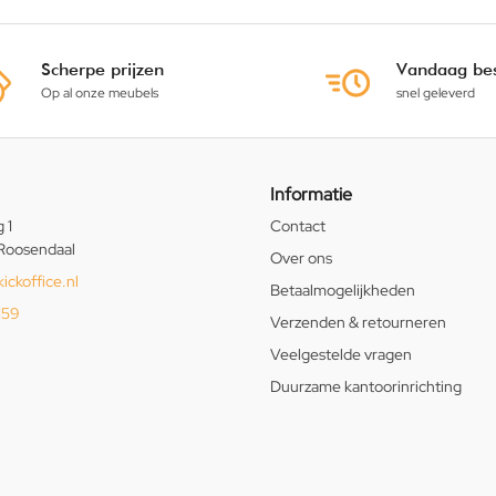
Scherpe prijzen
Vandaag bes
Op al onze meubels
snel geleverd
Informatie
 1
Contact
Roosendaal
Over ons
ickoffice.nl
Betaalmogelijkheden
159
Verzenden & retourneren
Veelgestelde vragen
Duurzame kantoorinrichting