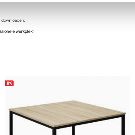
s downloaden.
ssionele werkplek!
11
%