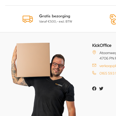
Gratis bezorging
Vanaf €500,- excl. BTW
KickOffice
Atoomweg
4706 PN 
verkoop@k
0165 593 