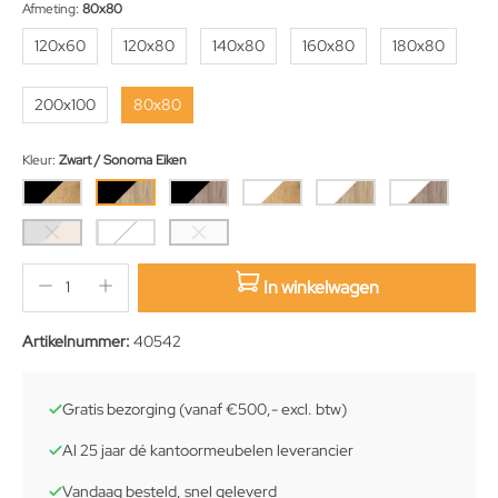
Afmeting:
80x80
120x60
120x80
140x80
160x80
180x80
200x100
80x80
Kleur:
Zwart / Sonoma Eiken
In winkelwagen
sition.qty.decrement
sition.qty.increment
Artikelnummer:
40542
Gratis bezorging (vanaf €500,- excl. btw)
Al 25 jaar dé kantoormeubelen leverancier
Vandaag besteld, snel geleverd