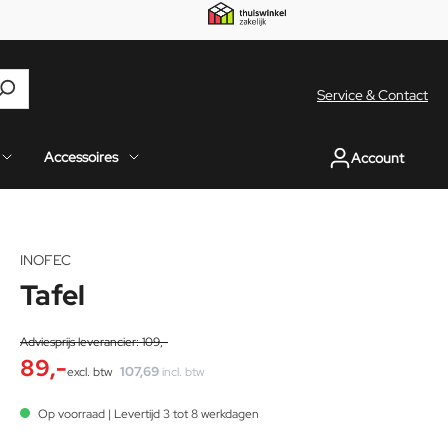
Service & Contact
Accessoires
Account
INOFEC
18
%
Tafel
Adviesprijs leverancier: 109,-
89,-
107,69
excl. btw
incl. btw
Op voorraad | Levertijd 3 tot 8 werkdagen