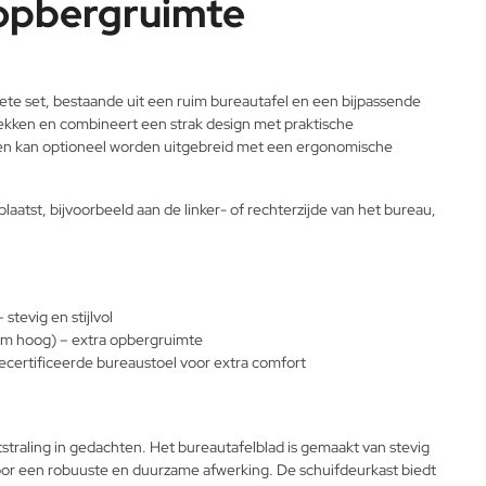
opbergruimte
e set, bestaande uit een ruim bureautafel en een bijpassende
lekken en combineert een strak design met praktische
ies en kan optioneel worden uitgebreid met een ergonomische
laatst, bijvoorbeeld aan de linker- of rechterzijde van het bureau,
tevig en stijlvol
cm hoog) – extra opbergruimte
ecertificeerde bureaustoel voor extra comfort
straling in gedachten. Het bureautafelblad is gemaakt van stevig
oor een robuuste en duurzame afwerking. De schuifdeurkast biedt