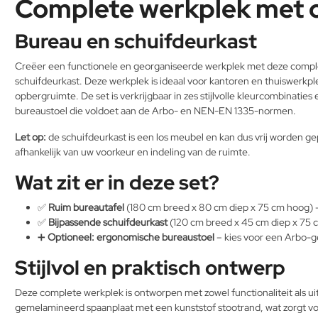
Complete werkplek met 
Bureau en schuifdeurkast
Creëer een functionele en georganiseerde werkplek met deze complet
schuifdeurkast. Deze werkplek is ideaal voor kantoren en thuiswerkp
opbergruimte. De set is verkrijgbaar in zes stijlvolle kleurcombinat
bureaustoel die voldoet aan de Arbo- en NEN-EN 1335-normen.
Let op:
de schuifdeurkast is een los meubel en kan dus vrij worden gep
afhankelijk van uw voorkeur en indeling van de ruimte.
Wat zit er in deze set?
✅
Ruim bureautafel
(180 cm breed x 80 cm diep x 75 cm hoog) – s
✅
Bijpassende schuifdeurkast
(120 cm breed x 45 cm diep x 75 
➕
Optioneel: ergonomische bureaustoel
– kies voor een Arbo-g
Stijlvol en praktisch ontwerp
Deze complete werkplek is ontworpen met zowel functionaliteit als uit
gemelamineerd spaanplaat met een kunststof stootrand, wat zorgt v