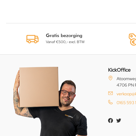
Gratis bezorging
Vanaf €500,- excl. BTW
KickOffice
Atoomweg
4706 PN 
verkoop@k
0165 593 