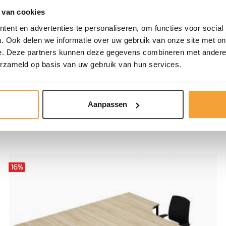
 van cookies
ete werkplek?
ent en advertenties te personaliseren, om functies voor social
e en functionele werkplek. Door de optionele toevoeging van
. Ook delen we informatie over uw gebruik van onze site met on
eren. Dankzij de verschillende kleurcombinaties past deze set in
e. Deze partners kunnen deze gegevens combineren met andere i
erzameld op basis van uw gebruik van hun services.
 comfortabel!
Aanpassen
16
%