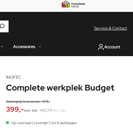
Service & Contact
Accessoires
Account
INOFEC
17
%
Complete werkplek Budget
Adviesprijs leverancier: 478,-
399,-
482,79
excl. btw
incl. btw
Op voorraad | Levertijd 3 tot 8 werkdagen