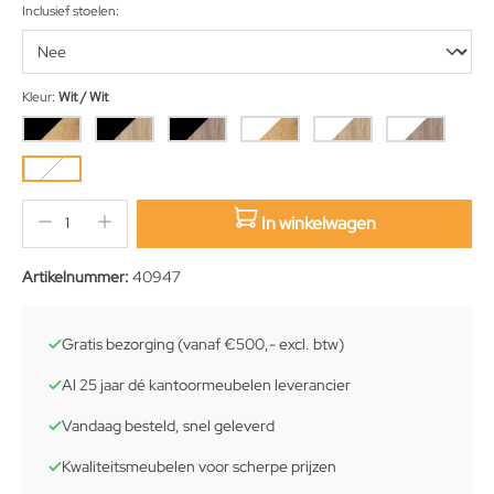
Inclusief stoelen:
Kleur:
Wit / Wit
In winkelwagen
sition.qty.decrement
sition.qty.increment
Artikelnummer:
40947
Gratis bezorging (vanaf €500,- excl. btw)
Al 25 jaar dé kantoormeubelen leverancier
Vandaag besteld, snel geleverd
Kwaliteitsmeubelen voor scherpe prijzen