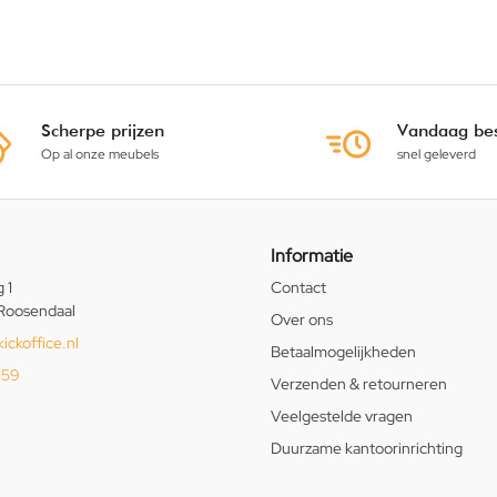
Scherpe prijzen
Vandaag bes
Op al onze meubels
snel geleverd
Informatie
 1
Contact
Roosendaal
Over ons
ickoffice.nl
Betaalmogelijkheden
159
Verzenden & retourneren
Veelgestelde vragen
Duurzame kantoorinrichting