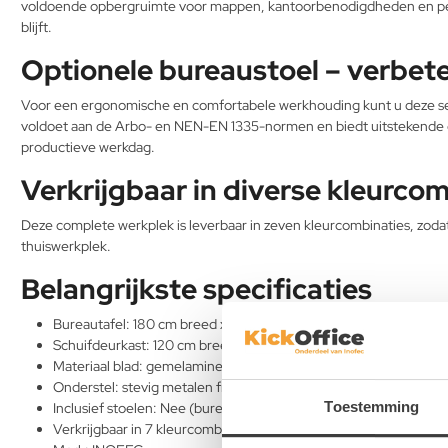
voldoende opbergruimte voor mappen, kantoorbenodigdheden en pers
blijft.
Optionele bureaustoel – verbet
Voor een ergonomische en comfortabele werkhouding kunt u deze se
voldoet aan de Arbo- en NEN-EN 1335-normen en biedt uitstekende on
productieve werkdag.
Verkrijgbaar in diverse kleurco
Deze complete werkplek is leverbaar in zeven kleurcombinaties, zoda
thuiswerkplek.
Belangrijkste specificaties
Bureautafel: 180 cm breed x 80 cm diep x 75 cm hoog
Schuifdeurkast: 120 cm breed x 45 cm diep x 75 cm hoog
Materiaal blad: gemelamineerd spaanplaat met kunststof stootr
Onderstel: stevig metalen frame
Toestemming
Inclusief stoelen: Nee (bureaustoel optioneel)
Verkrijgbaar in 7 kleurcombinaties