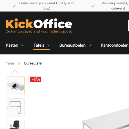
Gratis bezorging (vanaf €500,- excl.
Vandaag besteld, 
btw)
geleverd
Kasten
Tafels
Bureaustoelen
Kantoorstoelen
Tafels
Bureautafel
-17
%