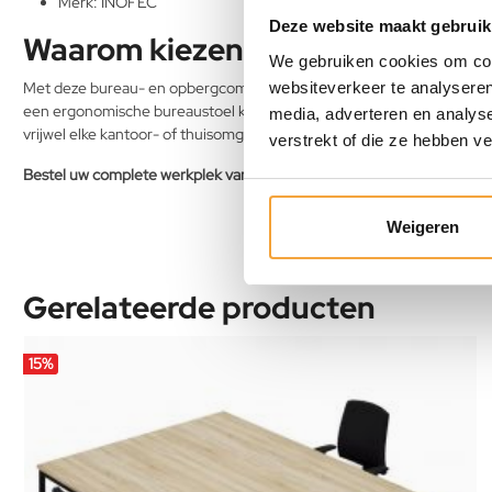
Merk: INOFEC
Deze website maakt gebruik
Waarom kiezen voor deze compl
We gebruiken cookies om cont
Met deze bureau- en opbergcombinatie creëert u eenvoudig een nett
websiteverkeer te analyseren
een ergonomische bureaustoel kunt u uw werkcomfort verder optimalis
media, adverteren en analys
vrijwel elke kantoor- of thuisomgeving.
verstrekt of die ze hebben v
Bestel uw complete werkplek vandaag nog en werk georganiseerd en
Weigeren
Gerelateerde producten
15
%