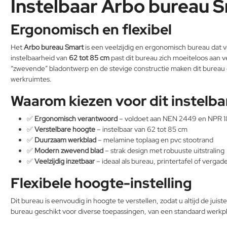
Instelbaar Arbo bureau 
Ergonomisch en flexibel
Het
Arbo bureau Smart
is een veelzijdig en ergonomisch bureau dat 
instelbaarheid van
62 tot 85 cm
past dit bureau zich moeiteloos aan
“zwevende” bladontwerp en de stevige constructie maken dit bureau e
werkruimtes.
Waarom kiezen voor dit instelb
✅
Ergonomisch verantwoord
– voldoet aan NEN 2449 en NPR 1
✅
Verstelbare hoogte
– instelbaar van 62 tot 85 cm
✅
Duurzaam werkblad
– melamine toplaag en pvc stootrand
✅
Modern zwevend blad
– strak design met robuuste uitstraling
✅
Veelzijdig inzetbaar
– ideaal als bureau, printertafel of vergade
Flexibele hoogte-instelling
Dit bureau is eenvoudig in hoogte te verstellen, zodat u altijd de j
bureau geschikt voor diverse toepassingen, van een standaard werkpl