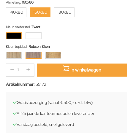
Afmeting:
160x80
140x80
160x80
180x80
Kleur onderstel:
Zwart
Kleur topblad:
Robson Eiken
In winkelwagen
sition.qty.decrement
sition.qty.increment
Artikelnummer:
55172
Gratis bezorging (vanaf €500,- excl. btw)
Al 25 jaar dé kantoormeubelen leverancier
Vandaag besteld, snel geleverd