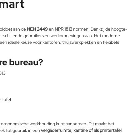
Smart
voldoet aan de
NEN 2449
en
NPR 1813
normen. Dankzij de hoogte-
 verschillende gebruikers en werkomgevingen aan. Het moderne
en ideale keuze voor kantoren, thuiswerkplekken en flexibele
are bureau?
813
rtafel
uiste ergonomische werkhouding kunt aannemen. Dit maakt het
ek tot gebruik in een
vergaderruimte, kantine of als printertafel
.