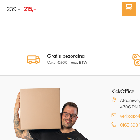
239,-
215,-
Gratis bezorging
Vanaf €500,- excl. BTW
KickOffice
Atoomweg
4706 PN 
verkoop@k
0165 593 