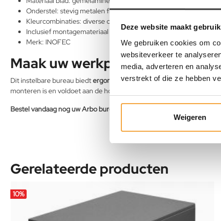
Materiaal blad: gemelamineerd spaanplaat met pvc-stootrand
Onderstel: stevig metalen frame (poten 5x5 cm)
Kleurcombinaties: diverse opties beschikbaar
Deze website maakt gebruik
Inclusief montagemateriaal en handleiding
Merk: INOFEC
We gebruiken cookies om cont
websiteverkeer te analyseren
Maak uw werkplek compleet
media, adverteren en analys
verstrekt of die ze hebben v
Dit instelbare bureau biedt
ergonomie, flexibiliteit en een strak desig
monteren is en voldoet aan de hoogste Arbo-normen. Geschikt voor 
Bestel vandaag nog uw Arbo bureau Smart en werk comfortabel en e
Weigeren
Gerelateerde producten
10
%