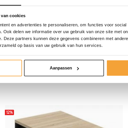
 van cookies
ent en advertenties te personaliseren, om functies voor social
. Ook delen we informatie over uw gebruik van onze site met on
e. Deze partners kunnen deze gegevens combineren met andere i
erzameld op basis van uw gebruik van hun services.
n
. Perfect voor wie een verstelbaar bureau zoekt dat eenvoudig te
kantoren, flexplekken en thuiswerkplekken.
rgonomisch!
Aanpassen
12
%