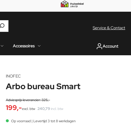
Service & Contact
Accessoires
Account
INOFEC
39
%
Arbo bureau Smart
Adviesprijs leverancier: 325,-
199,-
240,79
excl. btw
incl. btw
Op voorraad | Levertijd 3 tot 8 werkdagen