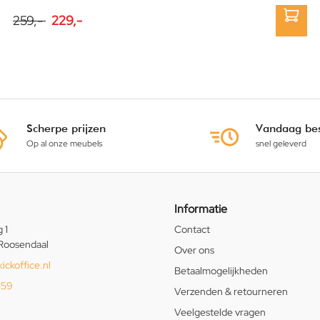
259,-
229,-
Scherpe prijzen
Vandaag bes
Op al onze meubels
snel geleverd
Informatie
 1
Contact
Roosendaal
Over ons
ickoffice.nl
Betaalmogelijkheden
159
Verzenden & retourneren
Veelgestelde vragen