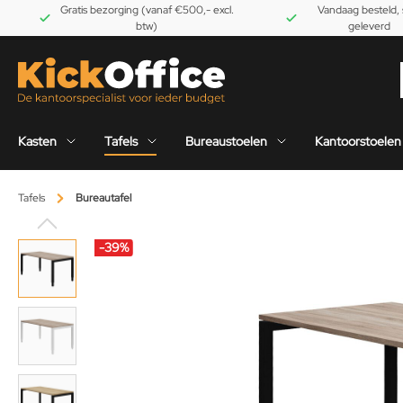
Gratis bezorging (vanaf €500,- excl.
Vandaag besteld, 
btw)
geleverd
Kasten
Tafels
Bureaustoelen
Kantoorstoelen
Tafels
Bureautafel
-39
%