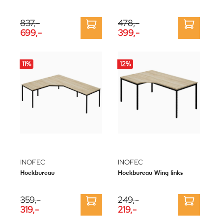
837,-
478,-
699,-
399,-
11
%
12
%
INOFEC
INOFEC
Hoekbureau
Hoekbureau Wing links
359,-
249,-
319,-
219,-